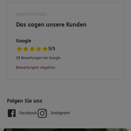
meinem Büro und überzeugen Sie sich von unserer
erstklassigen Beratung.
BEWERTUNGEN
Das sagen unsere Kunden
Wir sind selbstverständlich auch im Schadensfall für Sie
immer vor Ort und kümmern uns darum, dass Sie
zufrieden sind.
Google
5
/
5
Gerne stehe ich Ihnen für Fragen zur Verfügung - ein
15
Bewertungen bei Google
kurzer Anruf oder Mail genügt.
Bewertungen abgeben
Ich freue mich auf Sie.
Ihre ERGO Generalagentur
Folgen Sie uns
Nina Becker
Facebook
Instagram