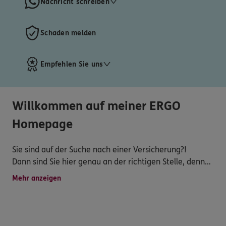
Nachricht schreiben
Schaden melden
Empfehlen Sie uns
Willkommen auf meiner ERGO
Homepage
Sie sind auf der Suche nach einer Versicherung?!
Dann sind Sie hier genau an der richtigen Stelle, denn
wir bieten Ihnen alle Versicherungen an - von A wie
Mehr anzeigen
Autoversicherung bis Z wie Zahnversicherung.
Kontaktieren Sie mich gerne für ein unverbindliches
Angebot! Ganz bequem von zu Hause aus oder auch in