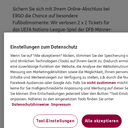
Sichern Sie sich mit Ihrem Online-Abschluss bei
ERGO die Chance auf besondere
Fußballmomente: Wir verlosen 2 x 2 Tickets für
das UEFA Nations-League-Spiel der DFB-Männer-
Nationalmannschaft Deutschland gegen Serbien
am 01. Oktober 2026 in München.
Einstellungen zum Datenschutz
Wenn Sie auf "Alle akzeptieren" klicken, stimmen Sie der Speicherung 
und ähnlichen Technologien (Tools) auf Ihrem Gerät zu. Dadurch ermö
Abschließen und gewinnen
eine zuverlässige Funktion der Website, die Analyse der Websitenutzun
Messung von Marketingaktivitäten sowie die Möglichkeit, Ihnen persona
Teilnahmebedingungen
Inhalte und Werbeanzeigen zur Verfügung zu stellen, z.B. durch die N
Facebook Audiences oder Google Ads. Falls Sie
nicht zustimmen
möchten
keine für Sie maßgeschneiderte Anpassung und Werbung auf dieser Se
Sie können Ihre Entscheidungen jederzeit über den Button "Tool-Eins
anpassen. Näheres zu den eingesetzten Tools finden Sie unter
Versicherungen und Services
Datenschutzhinweise
Impressum
Tool-Einstellungen
Alle akzeptieren
Entdecken Sie die neusten Aktionen